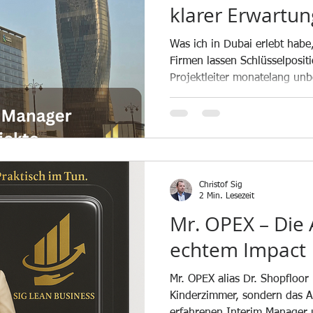
klarer Erwartun
Was ich in Dubai erlebt habe,
Firmen lassen Schlüsselposit
Projektleiter monatelang unb
Angst vor externen Managern.
Geld und Energie.
Christof Sig
2 Min. Lesezeit
Mr. OPEX – Die 
echtem Impact
Mr. OPEX alias Dr. Shopfloor
Kinderzimmer, sondern das Ab
erfahrenen Interim Manager 