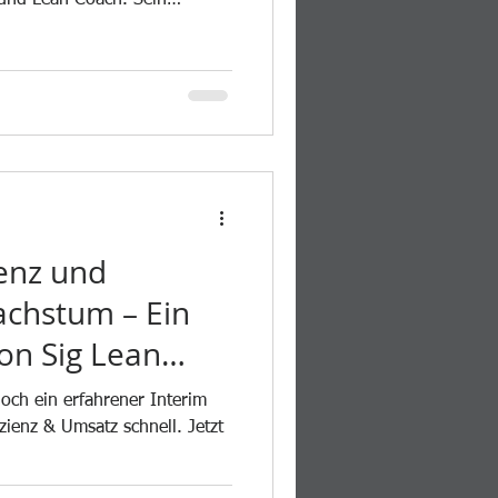
 Kopf. Praktisch im Tun.“
p Unternehmensberater:
ftsorientiert.
ienz und
achstum – Ein
von Sig Lean
terim
och ein erfahrener Interim
er
izienz & Umsatz schnell. Jetzt