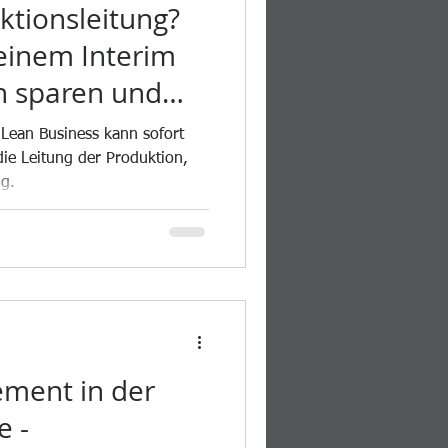
ktionsleitung?
einem Interim
n sparen und
stabilisieren!
 Lean Business kann sofort
ie Leitung der Produktion,
ng.
ment in der
e -