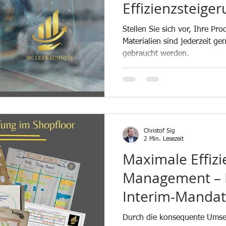
Effizienzsteiger
höchstem Nive
Stellen Sie sich vor, Ihre Pro
Materialien sind jederzeit ge
gebraucht werden.
Christof Sig
2 Min. Lesezeit
Maximale Effizi
Management – E
Interim-Mandat 
Metallverarbei
Durch die konsequente Umse