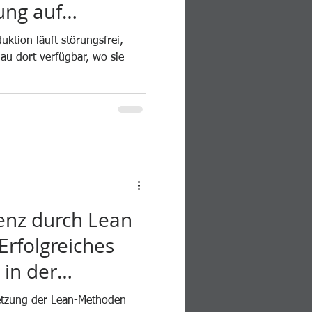
ung auf
au
duktion läuft störungsfrei,
nau dort verfügbar, wo sie
enz durch Lean
rfolgreiches
in der
tung
tzung der Lean-Methoden