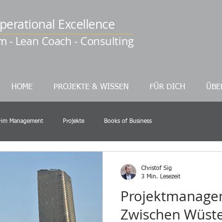
perational Excellence
im - Lean Coach - Consulting
HOME
PROJEKTE & WISSEN
FÜR DICH
ÜBE
erim Management
Projekte
Books of Business
Christof Sig
3 Min. Lesezeit
Projektmanagem
Zwischen Wüste