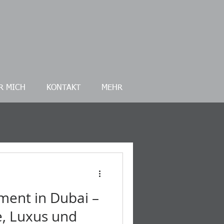
R MICH
KONTAKT
MEHR
ent in Dubai –
, Luxus und