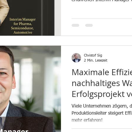
Markenslogan „Strategisch im
steht er für einen neuen Ty
Hands-on, wertebasiert, zukun
Christof Sig
2 Min. Lesezeit
Maximale Effiz
nachhaltiges W
Erfolgsprojekt 
Business als In
Viele Unternehmen zögern, d
Produktionsleit
Produktionsleiter steigert Eff
mehr erfahren!