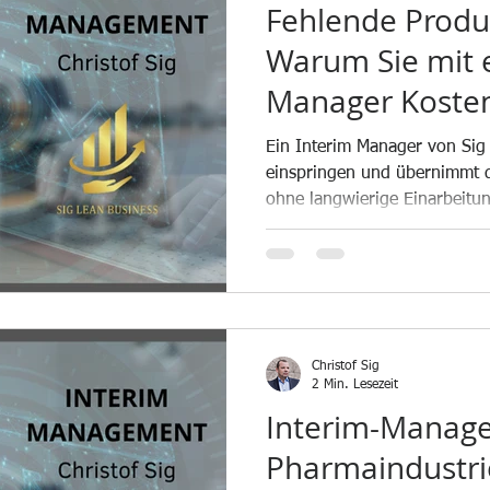
Fehlende Produ
Warum Sie mit 
Manager Koste
Ihre Produktion 
Ein Interim Manager von Sig
einspringen und übernimmt d
ohne langwierige Einarbeitu
Christof Sig
2 Min. Lesezeit
Interim-Manage
Pharmaindustri