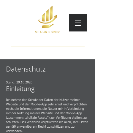
Operational Excellence
Interim - Lean Coach - Consulting
Datenschutz
Stand:
29.10.2020
Einleitung
Ich nehme den Schutz der Daten der Nutzer meiner
Website und der Mobile-App sehr ernst und verpflichten
mich, die Informationen, die Nutzer mir in Verbindung
mit der Nutzung meiner Website und der Mobile-App
(zusammen: „digitale Assets“) zur Verfügung stellen, zu
schützen. Des Weiteren verpflichten ich mich, Ihre Daten
gemäß anwendbarem Recht zu schützen und zu
verwenden.