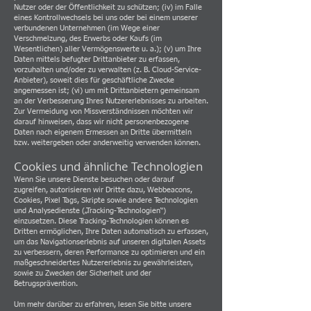
Nutzer oder der Öffentlichkeit zu schützen; (iv) im Falle
eines Kontrollwechsels bei uns oder bei einem unserer
verbundenen Unternehmen (im Wege einer
Verschmelzung, des Erwerbs oder Kaufs (im
Wesentlichen) aller Vermögenswerte u. a.); (v) um Ihre
Daten mittels befugter Drittanbieter zu erfassen,
vorzuhalten und/oder zu verwalten (z. B. Cloud-Service-
Anbieter), soweit dies für geschäftliche Zwecke
angemessen ist; (vi) um mit Drittanbietern gemeinsam
an der Verbesserung Ihres Nutzererlebnisses zu arbeiten.
Zur Vermeidung von Missverständnissen möchten wir
darauf hinweisen, dass wir nicht personenbezogene
Daten nach eigenem Ermessen an Dritte übermitteln
bzw. weitergeben oder anderweitig verwenden können.
Cookies und ähnliche Technologien
Wenn Sie unsere Dienste besuchen oder darauf
zugreifen, autorisieren wir Dritte dazu, Webbeacons,
Cookies, Pixel Tags, Skripte sowie andere Technologien
und Analysedienste („Tracking-Technologien“)
einzusetzen. Diese Tracking-Technologien können es
Dritten ermöglichen, Ihre Daten automatisch zu erfassen,
um das Navigationserlebnis auf unseren digitalen Assets
zu verbessern, deren Performance zu optimieren und ein
maßgeschneidertes Nutzererlebnis zu gewährleisten,
sowie zu Zwecken der Sicherheit und der
Betrugsprävention.
Um mehr darüber zu erfahren, lesen Sie bitte unsere