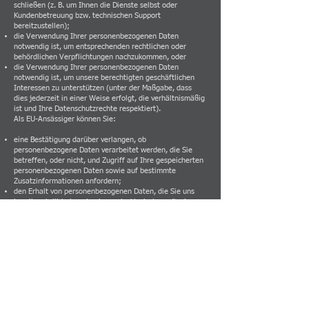
schließen (z. B. um Ihnen die Dienste selbst oder
Kundenbetreuung bzw. technischen Support
bereitzustellen);
die Verwendung Ihrer personenbezogenen Daten
notwendig ist, um entsprechenden rechtlichen oder
behördlichen Verpflichtungen nachzukommen, oder
die Verwendung Ihrer personenbezogenen Daten
notwendig ist, um unsere berechtigten geschäftlichen
Interessen zu unterstützen (unter der Maßgabe, dass
dies jederzeit in einer Weise erfolgt, die verhältnismäßig
ist und Ihre Datenschutzrechte respektiert).
Als EU-Ansässiger können Sie:
eine Bestätigung darüber verlangen, ob
personenbezogene Daten verarbeitet werden, die Sie
betreffen, oder nicht, und Zugriff auf Ihre gespeicherten
personenbezogenen Daten sowie auf bestimmte
Zusatzinformationen anfordern;
den Erhalt von personenbezogenen Daten, die Sie uns
bereitgestellt haben, in einem strukturierten, gängigen
und maschinenlesbaren Format verlangen;
die Berichtigung lhrer personenbezogenen Daten
verlangen, die bei uns gespeichert sind;
die Löschung Ihrer personenbezogenen Daten verlangen;
der Verarbeitung Ihrer personenbezogenen Daten durch
uns widersprechen;
die Einschränkung der Verarbeitung Ihrer
personenbezogenen Daten verlangen, oder
eine Beschwerde bei einer Aufsichtsbehörde einreichen.
Bitte beachten Sie jedoch, dass diese Rechte nicht