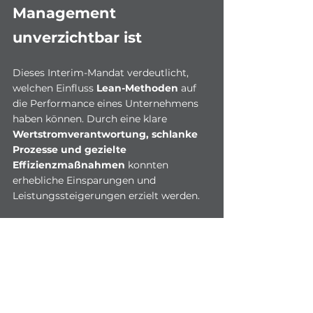
Management 
unverzichtbar ist
Dieses Interim-Mandat verdeutlicht, 
welchen Einfluss 
Lean-Methoden
 auf 
die Performance eines Unternehmens 
haben können. Durch eine klare 
Wertstromverantwortung, schlanke 
Prozesse und gezielte 
Effizienzmaßnahmen
 konnten 
erhebliche Einsparungen und 
Leistungssteigerungen erzielt werden.
Unternehmen, die langfristig 
wettbewerbsfähig bleiben wollen, 
müssen ihre 
Produktions- und 
Logistikprozesse kontinuierlich 
hinterfragen und optimieren
. Der 
Einsatz eines 
erfahrenen Interim 