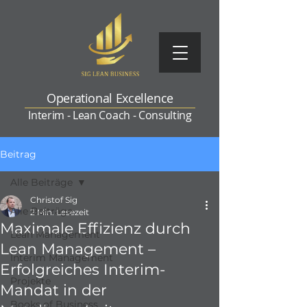
Operational Excellence
Interim - Lean Coach - Consulting
Beitrag
Alle Beiträge
Christof Sig
Alle Beiträge
2 Min. Lesezeit
Maximale Effizienz durch
Lean Management
Lean Management –
Interim Management
Erfolgreiches Interim-
Projekte
Mandat in der
Books of Business